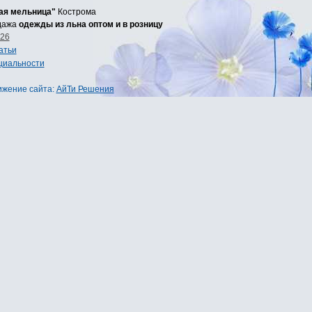
ная мельница"
Кострома
одажа
одежды из льна оптом и в розницу
-26
атьи
циальности
ижение сайта
:
АйТи Решения