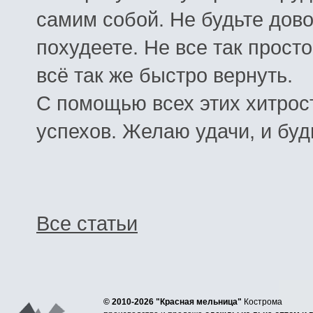
самим
собой
.
Не
будьте
дов
похудеете
.
Не
все
так
просто
всё
так
же
быстро
вернуть
.
С
помощью
всех
этих
хитрос
успехов
.
Желаю
удачи
,
и
буд
Все статьи
© 2010-2026 "Красная мельница"
Кострома