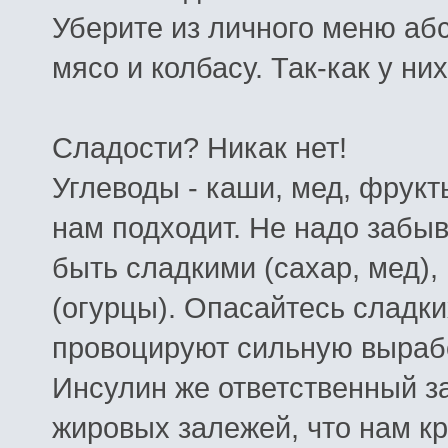
Уберите
из
личного
меню
аб
мясо
и
колбасу
.
Так
-
как
у
них
Сладости
?
Никак
нет
!
Углеводы
-
каши
,
мед
,
фрукт
нам
подходит
.
Не
надо
забыв
быть
сладкими
(
сахар
,
мед
),
(
огурцы
).
Опасайтесь
сладки
провоцируют
сильную
выраб
Инсулин
же
ответственный
з
жировых
залежей
,
что
нам
к