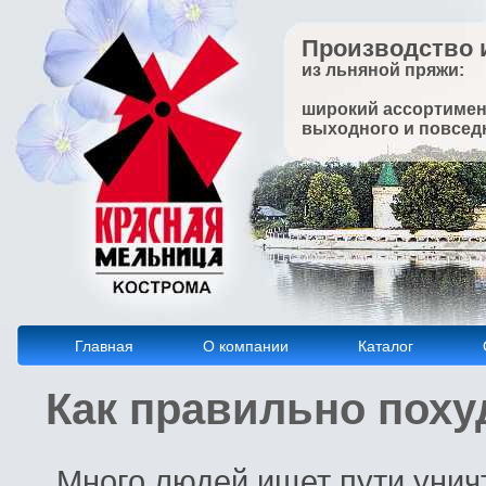
Производство 
из льняной пряжи:
широкий ассортимен
выходного и повсед
Главная
О компании
Каталог
Как правильно поху
Много
людей
ищет
пути
унич