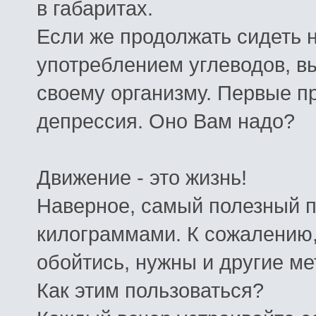
в
габаритах
.
Если
же
продолжать
сидеть
употреблением
углеводов
,
в
своему
организму
.
Первые
п
депрессия
.
Оно
Вам
надо
?
Движение
-
это
жизнь
!
Наверное
,
самый
полезный
килограммами
.
К
сожалению
обойтись
,
нужны
и
другие
ме
Как
этим
пользоваться
?