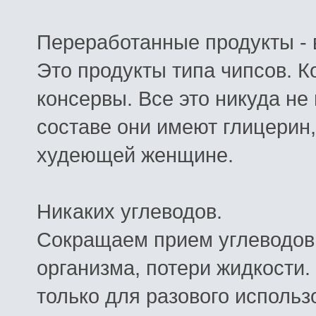
Переработанные
продукты
-
Это
продукты
типа
чипсов
.
К
консервы
.
Все
это
никуда
не
составе
они
имеют
глицерин
худеющей
женщине
.
Никаких
углеводов
.
Сокращаем
прием
углеводов
организма
,
потери
жидкости
.
только
для
разового
использ