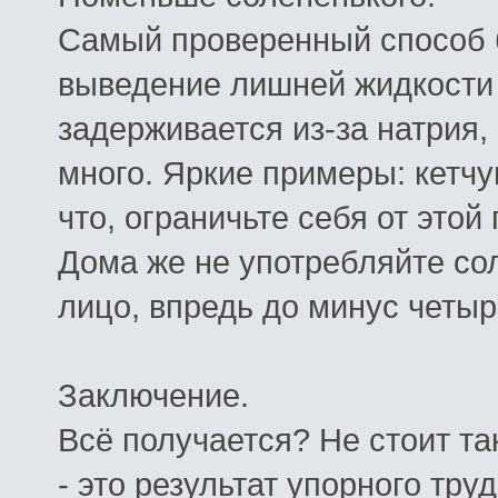
Самый
проверенный
способ
выведение
лишней
жидкости
задерживается
из
-
за
натрия
,
много
.
Яркие
примеры
:
кетчу
что
,
ограничьте
себя
от
этой
Дома
же
не
употребляйте
со
лицо
,
впредь
до
минус
четыр
Заключение
.
Всё
получается
?
Не
стоит
та
-
это
результат
упорного
труд