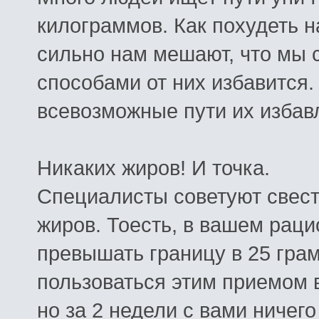
килограммов
. Как похудеть 
сильно
нам
мешают
,
что
мы
способами
от
них
избавится
всевозможные
пути
их
избав
Никаких
жиров
!
И
точка
.
Специалисты
советуют
свес
жиров
.
Тоесть
,
в
вашем
раци
превышать
границу
в
25
гра
пользоваться
этим
приемом
но
за
2
недели
с
вами
ничего