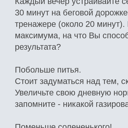
Каждый
вечер
устраивайте
с
30
минут
на
беговой
дорожке
тренажере
(
около
20
минут
).
максимума
,
на
что
Вы
спосо
результата
?
Побольше
питья
.
Стоит
задуматься
над
тем
,
с
Увеличьте
свою
дневную
нор
запомните
-
никакой
газиров
Поменьше
солененького
!