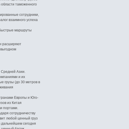
в области таможенного
ированные сотрудники,
алог взаимного успеха
 быстрые маршруты
 и расширяют
овыгодном
 Средней Азии.
омпаниями и их
 грузы (до 30 метров в
еживания
транами Европы и Юго-
узов из Китая
и портами.
одаря сотрудничеству
вит любой ценный груз
в дальнейшем сегодня
 ценный багаж.