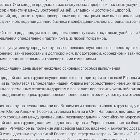
остока. Они сегодня предлагают заказчику весьма профессиональные услуги 
к и логистики между Восточной Азией, Западной и Восточной Европой.
паний, надежные, годами проверенные партнеры грамотные высококвалифиц
 этичного ведения данного бизнеса и конфединциальность специалистов - з
й такого рода продумают и предложат клиенту самые надежные, удобные и
ормления определенной партии груза из любой точки мира.
нию услуг международных грузовых перевозок неустанно совершенствуются
конечно, заинтересованы в долгосрочном, плодотворном, корректном и взаим
овыми, промышленными и транспортными компаниями.
сегодняшний день имеет несколько основных способов выполнения:
родной доставка грузов осуществляется по территории стран всей Европы и
ании выполняется за пределами нашей Родины непосредственно немецкими к
ым современным железным дорогам и позволяет перевозить очень габаритные
 этом данный процесс грузоперевозки полностью контролируются путем отсл
оставка грузов незаменим при необходимости транспортировать груз между с
вами Южной Америки, Россией, странами Балтии и СНГ. Например, доставка гр
ного сообщения между крупнейшими международными и российскими морским
й доставка грузов , например, доставка грузов из Европы, выполняется благ
ний. Регулярное выполнение авиарейсов быстро, надежно и аккуратно доста
 Азии, доставка грузов Китай Россия с трансфертом в страны Балтии и СНГ 
озок позволяет транспортировать любые партии груза, при этом страхуя весь