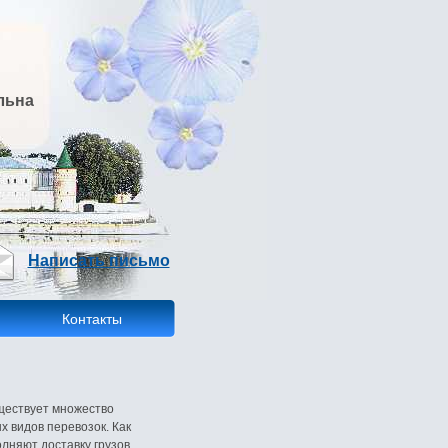
льна
Написать письмо
Контакты
ществует множество
 видов перевозок. Как
лняют доставку грузов