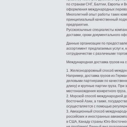
по странам СНГ, Балтии, Европы и В
оформления международных перевозо
Многолетний опыт работы таких ком
принципиальный качественный подход
предприятия.
Русскоязычные специалисты компани
доставки, сроки документального оф
Данные организации по предоставле
ассортимент предлагаемых услуг и, 
сотрудничестве с различными торг
Международная доставка грузов на 
1. Железнодорожный способ междуна
Например, доставка грузов из Герм
деловыми партнерами по качественн
длину) и крупные партии груза. При
местонахождения конкретного груза.
2. Морской способ международной д
Восточной Азии, а также, государст
осуществляется с помощью регуляр
3. Авиационный способ международно
российских и иностранных авиакомпа
в США, Канаду страны Юго-Восточной
не проблема! Данный вид грузоперев